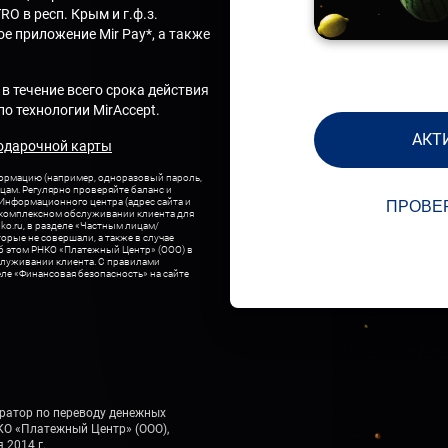
O в респ. Крым и г.ф.з.
е приложение Mir Pay*, а также
в течение всего срока действия
о технологии MirAccept.
АКТ
одарочной карты
ормацию (например, одноразовый пароль,
цам. Регулярно проверяйте баланс и
 Информационного центра (адрес сайта и
ПРОВЕ
 комплексном обслуживании клиента для
nko.ru
, в разделе «Частным лицам/
орые не совершали, а также в случае
б этом РНКО «Платежный Центр» (ООО) в
служивании клиента. С правилами
ле «Финансовая безопасность» на сайте
ератор по переводу денежных
КО «Платежный Центр» (ООО),
 2014 г.