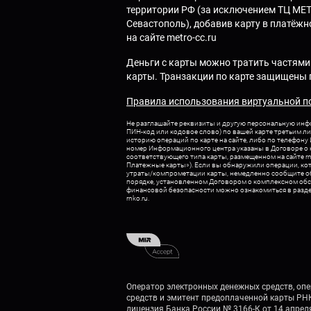
территории РФ (за исключением ТЦ METR
Севастополь), добавив карту в платёжно
на сайте
metro-cc.ru
Деньги с карты можно тратить частями 
карты. Транзакции по карте защищены п
Правила использования виртуальной п
Не разглашайте реквизиты и другую персональную инф
ПИН-код или кодовое слово) по вашей карте третьим ли
историю операций по карте на сайте, либо по телефону
номер Информационного центра указаны в Договоре о
соответствующего типа карты, размещенном на сайте
r
Платежные карты»). Если вы обнаружили операции, кот
утраты/компрометации карты, немедленно сообщите о
порядке, установленном Договором о комплексном об
финансовой безопасности можно ознакомиться в разде
rnko.ru
.
Оператор электронных денежных средств, оп
средств и эмитент предоплаченной карты РН
лицензия Банка России № 3166-К от 14 апреля